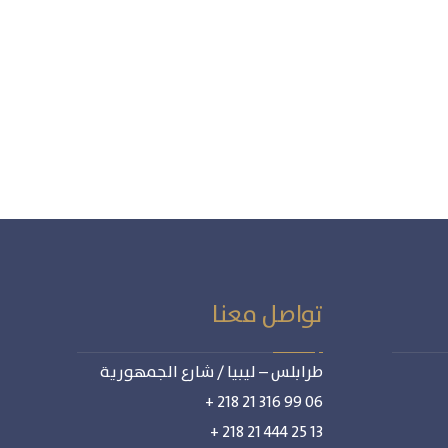
تواصل معنا
طرابلس – ليبيا / شارع الجمهورية
06 99 316 21 218 +
13 25 444 21 218 +