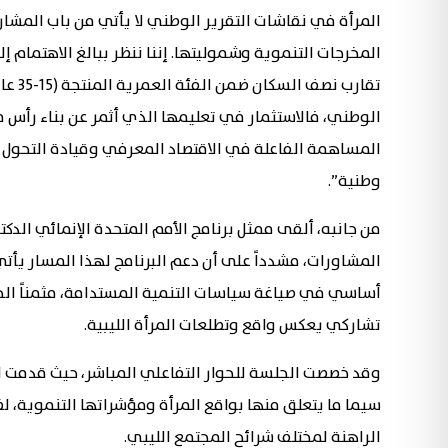
المرأة في نقاشات التقرير الوطني لا يأتي من باب المشا
المخرجات التنموية وشموليتها. إننا ننظر ببالغ الاهتمام
تقارب
الوطني، فالاستثمار في تعليمها الذي أثمر عن بناء رأس 
المساهمة الفاعلة في الاقتصاد المعرفي وقيادة التحول 
وطنية”.
من جانبه، ألقى ممثل برنامج الأمم المتحدة الإنمائي الدك
المشاورات، مشدداً على أن دعم البرنامج لهذا المسار يأتي
أساسي في صياغة سياسات التنمية المستدامة، مثمناً الج
تشاركي يعكس واقع وتطلعات المرأة الليبية.
وقد خصصت الجلسة للحوار التفاعلي المباشر، حيث قدمت المش
سيما ما يتعلق منها بواقع المرأة ومؤشراتها التنموية، ل
الراهنة لمختلف شرائح المجتمع الليبي.