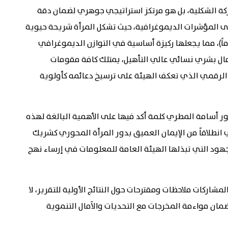
ركة الشكلية، بل هو مرتكز استراتيجي جوهري لضمان دقة
 إلى المؤشرات الديموغرافية، حيث تشكل المرأة شريحة حيوية
 نصف السكان ضمن الفئة العمرية المنتجة (15-35 عاماً)، مما يجعلها ركيزة أساسية في التوازن الديموغرافي
مال بشري نسائي عالي التأهيل، يمتلك كافة مقومات
الرقمي الذي تعكف الهيئة على ترسيخ دعائمه كأولوية
تور أسامة المطري كلمة أكد فيها على الأهمية البالغة لهذه
 انطلاقاً من الإيمان العميق بدور المرأة المحوري كشريك
هود التي تبذلها الهيئة العامة للمعلومات في إرساء نهج
اركات ملاحظات ومقترحات حول النتائج الأولية للتقرير، لا
ضمان مواءمة المخرجات مع التحديات والآمال التنموية