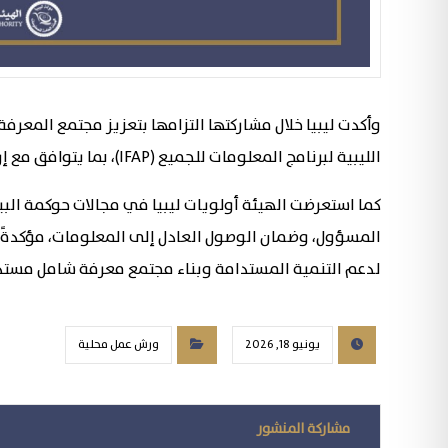
وأكدت ليبيا خلال مشاركتها التزامها بتعزيز مجتمع المعرف
الليبية لبرنامج المعلومات للجميع (IFAP)، بما يتوافق مع إرشادات اليونسكو ويعزز نهج الشراكة متعددة الأطراف.
كما استعرضت الهيئة أولويات ليبيا في مجالات حوكمة البيا
المسؤول، وضمان الوصول العادل إلى المعلومات، مؤكدةً ح
لدعم التنمية المستدامة وبناء مجتمع معرفة شامل مستد
يونيو 18, 2026
ورش عمل محلية