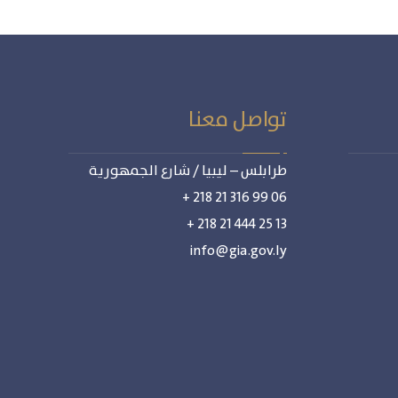
تواصل معنا
طرابلس – ليبيا / شارع الجمهورية
06 99 316 21 218 +
13 25 444 21 218 +
info@gia.gov.ly