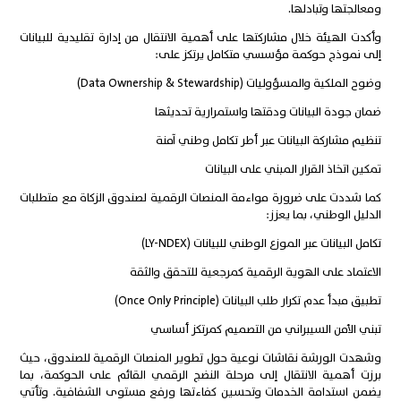
ومعالجتها وتبادلها.
وأكدت الهيئة خلال مشاركتها على أهمية الانتقال من إدارة تقليدية للبيانات
إلى نموذج حوكمة مؤسسي متكامل يرتكز على:
وضوح الملكية والمسؤوليات (Data Ownership & Stewardship)
ضمان جودة البيانات ودقتها واستمرارية تحديثها
تنظيم مشاركة البيانات عبر أطر تكامل وطني آمنة
تمكين اتخاذ القرار المبني على البيانات
كما شددت على ضرورة مواءمة المنصات الرقمية لصندوق الزكاة مع متطلبات
الدليل الوطني، بما يعزز:
تكامل البيانات عبر الموزع الوطني للبيانات (LY-NDEX)
الاعتماد على الهوية الرقمية كمرجعية للتحقق والثقة
تطبيق مبدأ عدم تكرار طلب البيانات (Once Only Principle)
تبني الأمن السيبراني من التصميم كمرتكز أساسي
وشهدت الورشة نقاشات نوعية حول تطوير المنصات الرقمية للصندوق، حيث
برزت أهمية الانتقال إلى مرحلة النضج الرقمي القائم على الحوكمة، بما
يضمن استدامة الخدمات وتحسين كفاءتها ورفع مستوى الشفافية. وتأتي