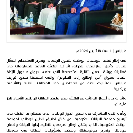
طرابلس | السبت 18 أبريل 2026م
في إطار تنفيذ التوجهات الوطنية للتحول الرقمي، وتعزيز الاستخدام الفعّال
للبيانات كأصل استراتيجي للدولة، شاركت الهيئة العامة للمعلومات في
فعاليات ورشة العمل التقنية المتخصصة التي نظمها ديوان صندوق الزكاة
الليبي بعنوان “من الإطلاق إلى التطوير”، والتي احتضنها فندق كورنثيا
طرابلس، بمشاركة نخبة من المختصين في المجالات التقنية والشرعية
والإدارية.
وشارك في أعمال الورشة عن الهيئة مدير قاعدة البيانات الوطنية الأستاذ نادر
مليطان.
وتأتي هذه المشاركة في سياق الدور الوطني الذي تضطلع به الهيئة في
ترسيخ حوكمة البيانات الحكومية، من خلال تطبيق الدليل الوطني لحوكمة
البيانات الحكومية، الذي يشكل الإطار المرجعي لتنظيم إدارة البيانات وضمان
جودتها، وتعزيز موثوقيتها، وتحديد مسؤوليات الجهات في جمعها